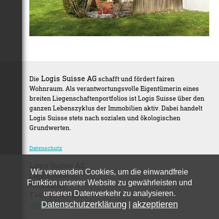
Logis Suisse AG
Die
schafft und fördert fairen
Wohnraum. Als verantwortungsvolle Eigentümerin eines
breiten Liegenschaftenportfolios ist Logis Suisse über den
ganzen Lebenszyklus der Immobilien aktiv. Dabei handelt
Logis Suisse stets nach sozialen und ökologischen
Grundwerten.
Datenschutz
Logis Suisse AG
Wir verwenden Cookies, um die einwandfreie
Lagerstrasse 33
Funktion unserer Website zu gewährleisten und
8004 Zürich
unseren Datenverkehr zu analysieren.
T +41 44 244 62 20
Datenschutzerklärung
akzeptieren
info@logis.ch
|