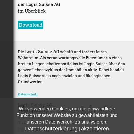
der Logis Suisse AG
im Überblick
Download
Logis Suisse AG
Die
schafft und fördert fairen
Wohnraum. Als verantwortungsvolle Eigentümerin eines
breiten Liegenschaftenportfolios ist Logis Suisse über den
ganzen Lebenszyklus der Immobilien aktiv. Dabei handelt
Logis Suisse stets nach sozialen und ökologischen
Grundwerten.
Datenschutz
Logis Suisse AG
Wir verwenden Cookies, um die einwandfreie
Lagerstrasse 33
Funktion unserer Website zu gewährleisten und
8004 Zürich
unseren Datenverkehr zu analysieren.
T +41 44 244 62 20
Datenschutzerklärung
akzeptieren
info@logis.ch
|